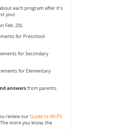
about each program after it's
st you!
n Feb. 20).
cements for Preschool
cements for Secondary
acements for Elementary
and answers
from parents.
ou review our
Guide to MCPS
. The more you know, the