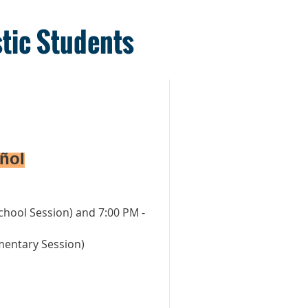
tic Students
ñol
chool Session)
and 7:00 PM -
mentary Session)