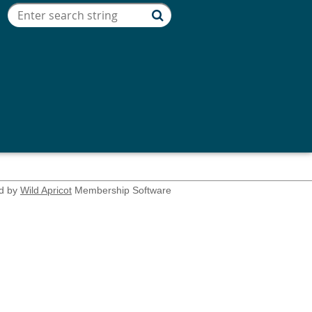
d by
Wild Apricot
Membership Software