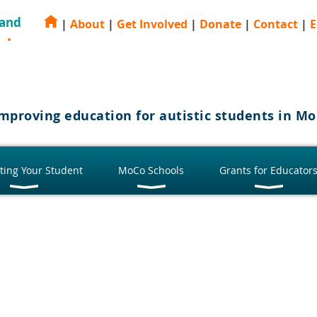
 and
|
About
|
Get Involved
|
Donate
|
Contact
|
E
E
mproving education for autistic students in 
ting Your Student
MoCo Schools
Grants for Educator