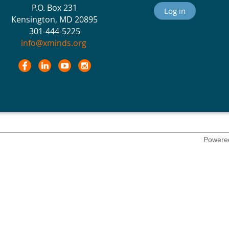
P.O. Box 231
Log in
Kensington, MD 20895
301-444-5225
info@xminds.org
Powere