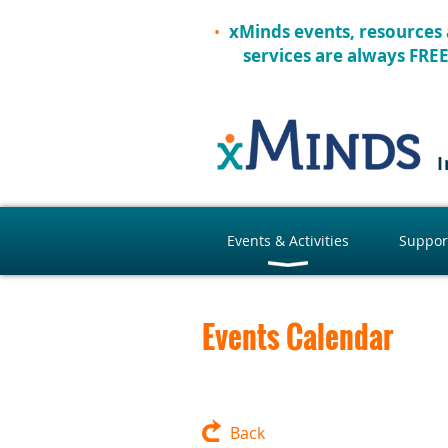
xMinds events, resources
services are always FRE
I
Events & Activities
Suppor
Events Calendar
Back